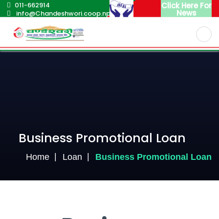
011-662914
Click Here For
News
info@Chandeshwori.coop.np
English
Nepali
Business Promotional Loan
Home
Loan
Business Promotional Loan