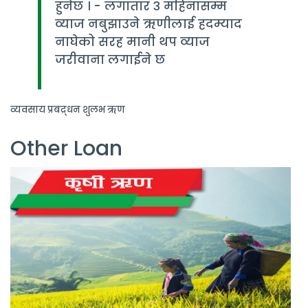
हुनेछ । - लगातार ३ महिनासम्म
व्याज नबुझाउने ऋणीलाई हदम्याद
नाघेको सरह मानी थप व्याज
जरीवाना लगाईने छ
व्यवसाय प्रबद्र्धन शुलभ ऋण
Other Loan