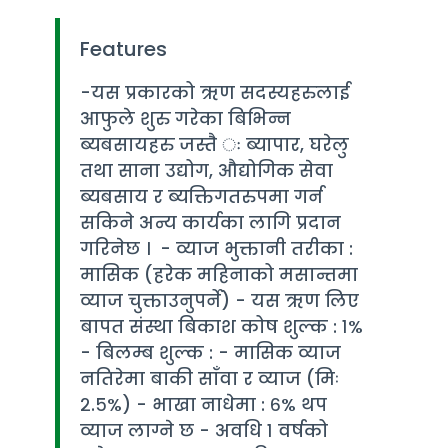
Features
-यस प्रकारको ऋण सदस्यहरुलाई
आफुले शुरु गरेका बिभिन्न
ब्यबसायहरु जस्तै ः ब्यापार, घरेलु
तथा साना उद्योग, औद्योगिक सेवा
ब्यबसाय र ब्यक्तिगतरुपमा गर्न
सकिने अन्य कार्यका लागि प्रदान
गरिनेछ । - व्याज भुक्तानी तरीका :
मासिक (हरेक महिनाको मसान्तमा
व्याज चुक्ताउनुपर्ने) - यस ऋण लिए
बापत संस्था बिकाश कोष शुल्क : १%
- बिलम्ब शुल्क : - मासिक व्याज
नतिरेमा बाकी साँवा र व्याज (मिः
२.५%) - भाखा नाधेमा : ६% थप
व्याज लाग्ने छ - अवधि १ वर्षको