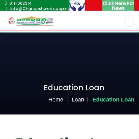
011-662914
Click Here For
News
info@Chandeshwori.coop.np
English
Nepali
Education Loan
Home
Loan
Education Loan