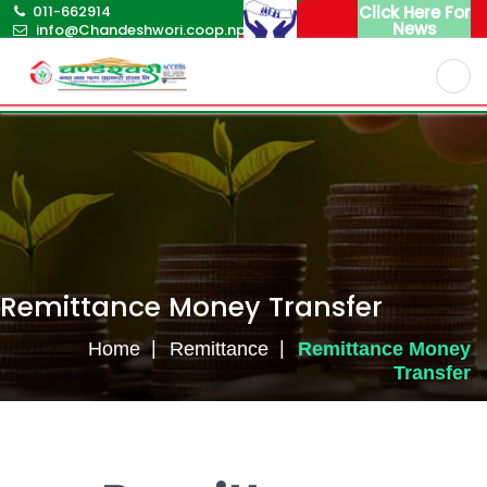
011-662914
Click Here For
News
info@Chandeshwori.coop.np
English
Nepali
Remittance Money Transfer
Home
Remittance
Remittance Money
Transfer