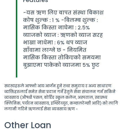
-यस ऋण लिए बापत संस्था बिकाश
कोष शुल्क : १ % -बिलम्ब शुल्क :
मासिक किस्ता नाघेमा : २.५%
व्याजको व्याज : ऋणको व्याज सरह
भाखा नाधेमा : ६% थप व्याज
साँवामा लाग्ने छ - नियमित
मासिक किस्ता तोकिएको समयमा
बुझाएमा पाकेको व्याजमा ५% छुट
सदस्यहरुले आफ्नो आय आर्जन हुने तथा समुदाय र अन्य साधारण
व्यक्तिहरुलाई समेत सेवा प्रदान गर्ने हेतुले सेवा संचालन गर्न सकिने
व्यवसाय (औषधी पसल, बोर्डिङ स्कूल कलेज, अस्पताल, स्वास्थ्य
क्लिनिक, पर्यटन व्यवसाय, इन्स्टिच्युट, कन्सलटेन्सी आदि) को लागि
लगानी गरिने ऋणलाई सेवा व्यवसाय ऋण -
Other Loan