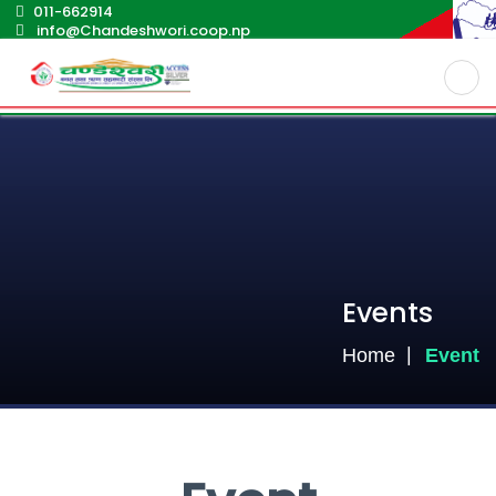
011-662914
info@Chandeshwori.coop.np
Events
Home
Event