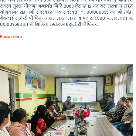
यस चण्डेश्वरी बचत तथा ऋण सहकारी संस्था लि. को योगदानमा आधारित
सदस्य सुरक्षा योजना अन्तर्गत मिति २०८३ बैसाख १२ गते यस संंस्थामा राहत
योजनामा सहभागी सदस्यहरुमध्य सदस्यता नं. ००१०००३५५ का श्री स्नेहा
बैद्यलाई सुत्केरी पौष्टिक आहार राहत राहत बापट रु १,५००।–, सदस्यता नं.
००१००९५६३ का श्री बिनिता रम्तेललाई सुत्केरी पौष्टिक...
Read more