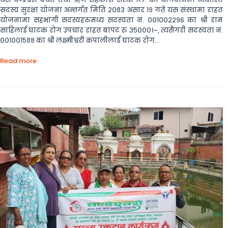
सदस्य सुरक्षा योजना अन्तर्गत मिति २०८३ असार १९ गते यस संंस्थामा राहत
योजनामा सहभागी सदस्यहरुमध्य सदस्यता नं. ००१००२२९६ का श्री राम
साहिलाई घाटक रोग उपचार राहत बापट रु ३५०००।–, त्यसैगरी सदस्यता नं.
००१००१५८८ का श्री लक्ष्मीश्वरी कपालीलाई घाटक रोग...
Read more