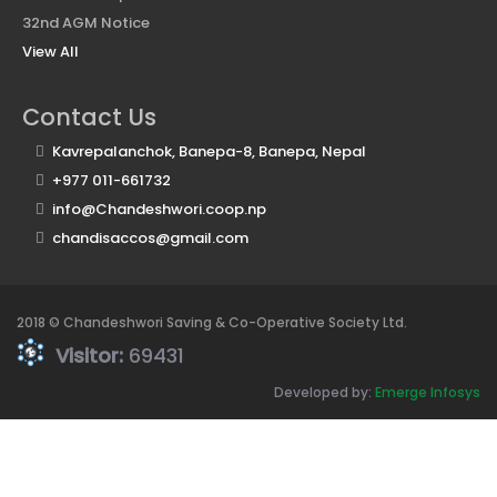
32nd AGM Notice
View All
Contact Us
Kavrepalanchok, Banepa-8, Banepa, Nepal
+977 011-661732
info@Chandeshwori.coop.np
chandisaccos@gmail.com
2018 © Chandeshwori Saving & Co-Operative Society Ltd.
Visitor:
69431
Developed by:
Emerge Infosys