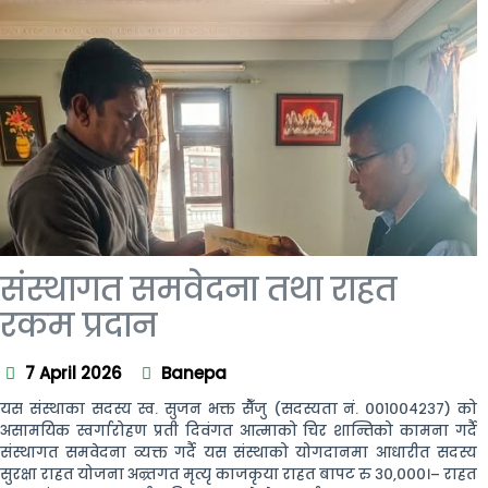
संस्थागत समवेदना तथा राहत
रकम प्रदान
7 April 2026
Banepa
यस संस्थाका सदस्य स्व. सुजन भक्त सैँजु (सदस्यता नं. ००१००४२३७) को
असामयिक स्वर्गारोहण प्रती दिवंगत आत्माको चिर शान्तिको कामना गर्दै
संस्थागत समवेदना व्यक्त गर्दै यस संस्थाको योगदानमा आधारीत सदस्य
सुरक्षा राहत योजना अन्र्तगत मृत्यृ काजकृया राहत बापट रु ३०,०००।– राहत