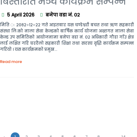
बिस्तारीत मंञ्च कार्यक्रम सम्पन्न
5 April 2026
बनेपा वडा नं. ०२
मिति ः २०८२÷१२÷२२ गते आइतबार यस चण्डेश्वरी बचत तथा ऋण सहकारी
संस्था लि.को नाला सेवा केन्द्रको बार्षिक कार्य योजना अन्र्तगत नाला सेवा
केन्द्र उप समितिको आयोजनामा बनेपा वडा नं. ०२ अधिकारी गौडा गाँउ क्षेत्र
लाई लक्षित गरि घरदैलो सहकारी शिक्षा तथा सदस्य वृद्धि कार्यक्रम सम्पन्न
गरियो । यस कार्यक्रमको प्रमुख...
Read more
‹
1
2
3
4
5
6
7
8
...
14