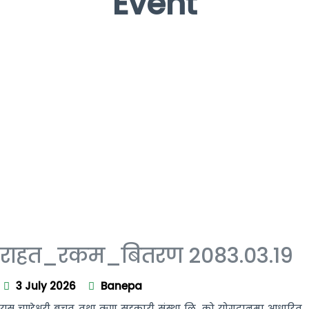
Event
राहत_रकम_बितरण 2083.03.19
3 July 2026
Banepa
यस चण्डेश्वरी बचत तथा ऋण सहकारी संस्था लि. को योगदानमा आधारित