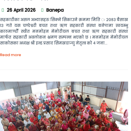
26 April 2026
Banepa
सहकारीका असल अभ्यासहरु सिक्ने सिकाउने क्रममा मिति ः २०८३ बैसाख
१३ गते यस चण्डेश्वरी बचत तथा ऋण सहकारी संस्था बनेपामा स्वयम्भु
काठमाण्डौँ स्थीत मनमोहन मेमोरीयल बचत तथा ऋण सहकारी संस्था
मार्फत सहकारी अवलोकन भ्रमण सम्पन्न भएको छ । मनमोहन मेमोरीयल
साकोसका अध्यक्ष श्री इन्द्र प्रसाद सिमखडाज्यु नेतृत्व को ४ जना...
Read more