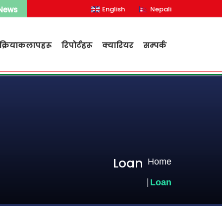
 News
English
Nepali
क्रियाकलापहरू
रिपोर्टहरू
क्यारियर
सम्पर्क
Loan
Home
Loan