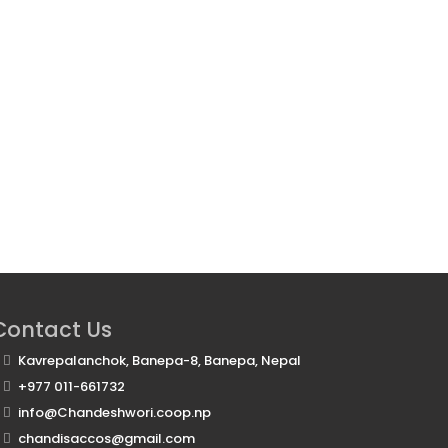
Contact Us
Kavrepalanchok, Banepa-8, Banepa, Nepal
+977 011-661732
info@Chandeshwori.coop.np
chandisaccos@gmail.com